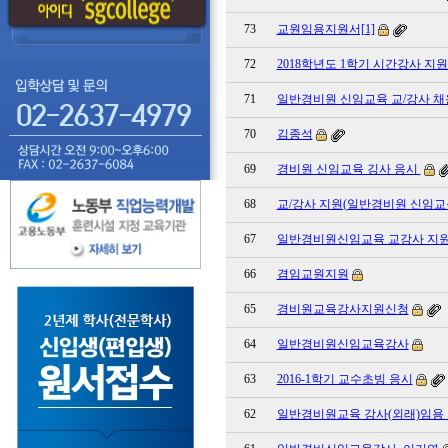
73
교원임용지원서[1]
72
2018학년도 1학기 시간강사 지
71
일반경비원 신임교육 교/강사 채
70
김종석
69
경비원 신임교육 깅사 응시
68
교/강사 지원(일반경비원 신임교
67
일반경비원신임교육 교강사 지
66
겸임교원지원
65
경비원교육강사지원신청
64
일반경비원신임교육강사
63
2016-1학기 교수초빙 응시
62
일반경비원교육 강사(외래)임용