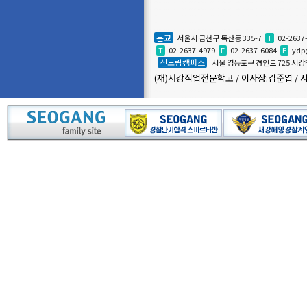
본교
서울시 금천구 독산동 335-7
T
02-2637
T
02-2637-4979
F
02-2637-6084
E
ydp
신도림캠퍼스
서울 영등포구 경인로 725 
(재)서강직업전문학교 / 이사장:김준엽 / 사업