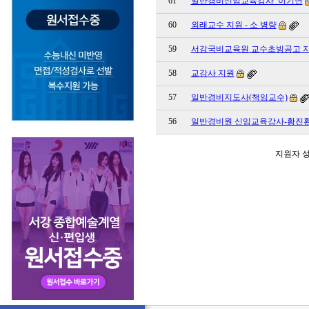
61
일반경비신임교육강사_이기연
60
외래교수 지원 - 소 병량
59
서강국비교육원 교수초빙공고 지원
58
교강사 지원
57
일반경비지도사(책임교수)
56
일반경비원 신임교육강사-황진
지원자