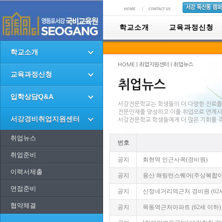
학교소개
교육과정신청
학교소개
HOME | 취업지원센터 | 취업뉴스
교육과정신청
취업뉴스
입학상담Q&A
서강전문학교는 학생들의 더 다양한 진로를
전문인재를 양성하고 이를 취업으로 연계
서강경비취업지원센터
서강전문학교 학생들에게 더 많은 기회를 
취업뉴스
번호
취업준비
공지
회현역 인근사옥(경비원)
이력서제출
공지
용산 해링턴스퀘어(주상복합아파
면접준비
공지
신정네거리역근처 경비원 (62
협약체결
공지
목동역근처아파트 (62세 이하)