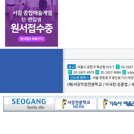
본교
서울시 금천구 독산동 335-7
T
02-2637
T
02-2637-4979
F
02-2637-6084
E
ydp
신도림캠퍼스
서울 영등포구 경인로 725 
(재)서강직업전문학교 / 이사장:김준엽 / 사업