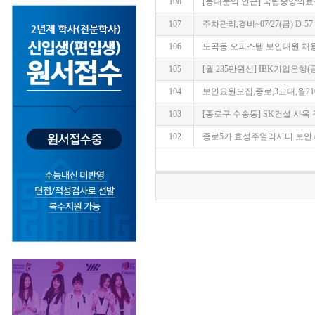
108
[동대문역 인근] 국립중앙의료원 
107
주차관리,경비~07/27(금) D-57
106
도곡동 오피스텔 보안대원 채용모집
105
[월 235만원선] IBK기업은행(
104
보안요원모집,종로,3교대,월210만~
103
[종로구 수송동] SK건설 사옥 주간
102
종로5가 효성주얼리시티 보안 (21