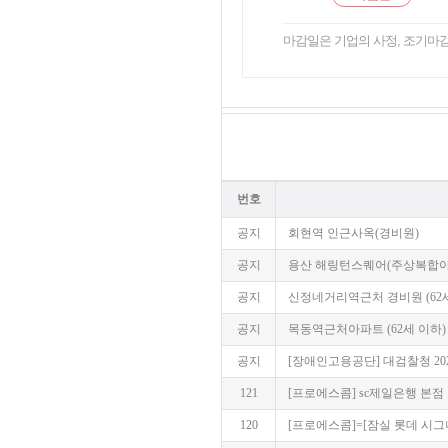
마감일은 기업의 사정, 조기마감
번호
공지
회현역 인근사옥(경비원)
공지
용산 해링턴스퀘어(주상복합아파
공지
신정네거리역근처 경비원 (62
공지
목동역근처아파트 (62세 이하)
공지
[장애인고용공단] 대검찰청 20
121
[프로에스콤] sc제일은행 본점 보
120
[프로에스콤]=[잠실 롯데 시그