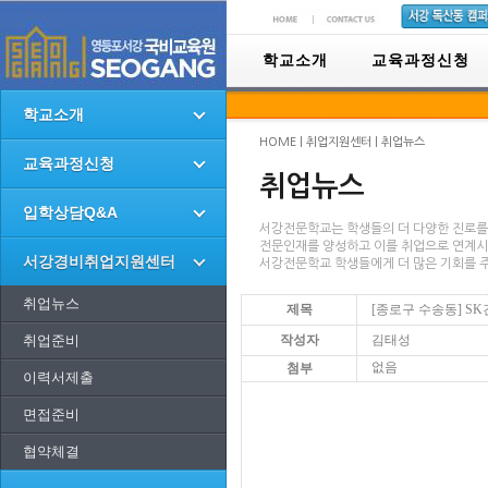
학교소개
교육과정신청
학교소개
HOME | 취업지원센터 | 취업뉴스
교육과정신청
취업뉴스
입학상담Q&A
서강전문학교는 학생들의 더 다양한 진로를
전문인재를 양성하고 이를 취업으로 연계
서강경비취업지원센터
서강전문학교 학생들에게 더 많은 기회를 
취업뉴스
제목
[종로구 수송동] SK건
취업준비
작성자
김태성
없음
첨부
이력서제출
면접준비
협약체결