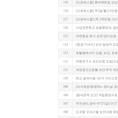
119
[프로에스콤] 롯데백화점 강남
118
[프로에스콤] 주5일/월215만
117
[프로에스콤] [月 230만원,
116
서강전문학교 경찰행정과, 일
115
대한항공 본사 보안/경비요원 모집~
114
[항공/기내식] 보안 담당자 모집 (Secr
113
호텔앰배서더 순찰, 보안, 경호·경
112
의왕연구소 보안요원 모집(신입/경력
111
세정용인쇼핑몰 보안/주차 채용~06
110
판교 알파리움 1단지 야간고정 보안
109
[숙식제공]회원제cc 경비실 경
108
[동대문역 인근] 국립중앙의료원 
107
주차관리,경비~07/27(금) D-57
106
도곡동 오피스텔 보안대원 채용모집