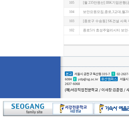
105
[월 235만원선] IBK기업은행(
104
보안요원모집,종로,3교대,월210만~
103
[종로구 수송동] SK건설 사옥 주간
102
종로5가 효성주얼리시티 보안 (21
본교
서울시 금천구 독산동 335-7
T
02-2637
용산캠퍼스
6084
E
ydp@sg.ac.kr
서울시 
2637-6068
(재)서강직업전문학교 / 이사장:김준엽 / 사업