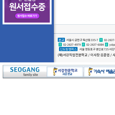
본교
서울시 금천구 독산동 335-7
T
02-2637
T
02-2637-4979
F
02-2637-6084
E
ydp
신도림캠퍼스
서울 영등포구 경인로 725 
(재)서강직업전문학교 / 이사장:김준엽 / 사업