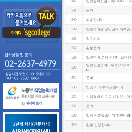
542
일반경비신임교육(08-03 ~ 08
541
문의
540
죄송합니다.
539
일반경비원 신임교육 이수증
538
접수취소
537
환불문의
536
일반경비 교육 수강비 입금했
일반신임경비이수증(2026.03.25
535
다.
534
문의
533
입금 계좌 부탁드립니다
532
신임경비 이수증 신청했는데 
531
문의
530
입금 완료했습니다 확인바랍
529
환불 신청합니다