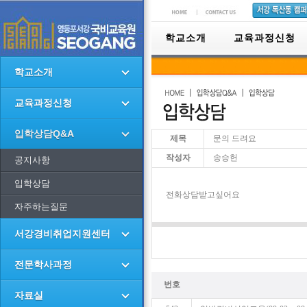
학교소개
교육과정신청
학교소개
교육과정신청
입학상담Q&A
제목
문의 드려요
작성자
송승헌
공지사항
입학상담
전화상담받고싶어요
자주하는질문
서강경비취업지원센터
전문학사과정
번호
자료실