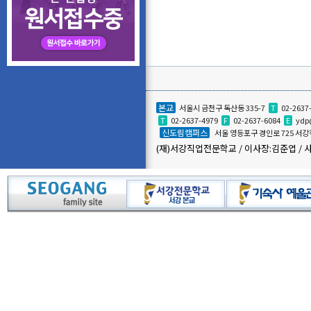
본교
서울시 금천구 독산동 335-7
T
02-2637
T
02-2637-4979
F
02-2637-6084
E
ydp
신도림캠퍼스
서울 영등포구 경인로 725 
(재)서강직업전문학교 / 이사장:김준엽 / 사업