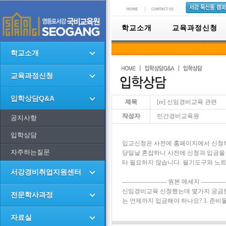
학교소개
교육과정신청
학교소개
교육과정신청
입학상담Q&A
제목
[re] 신임경비교육 관련
작성자
민간경비교육원
공지사항
입학상담
입교신청은 사전에 홈페이지에서 신청
자주하는질문
당일날 혼잡하니 사전에 신청과 입금을
터 필요하지 않습니다. 필기도구와 노
서강경비취업지원센터
---------------------- 원본 메세지 ---------------
신임경비교육 신청했는데 몇가지 궁금한게
전문학사과정
는 언제까지 입금해야 하나요? 3. 준비
자료실