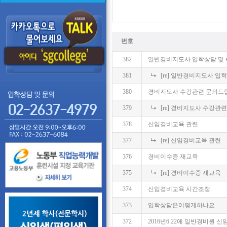
번호
382
일반경비지도사 입학상담 및 
381
[re] 일반경비지도사 입
380
경비지도사 수강관련 문의드
379
[re] 경비지도사 수강관
378
신임경비교육 관련
377
[re] 신임경비교육 관련
376
경비이수증 재교육
375
[re] 경비이수증 재교육
374
신임경비교육 시간조정
373
입학상담은어떻게하나요
372
2016년6.22에 일반경비원