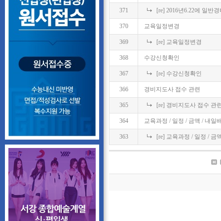
371
[re] 2016년6.22에
370
교육일정변경
369
[re] 교육일정변경
368
수강신청확인
367
[re] 수강신청확인
366
경비지도사 접수 관련
365
[re] 경비지도사 접수 관
364
교육과정 / 일정 / 금액 / 내
363
[re] 교육과정 / 일정 / 