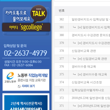
번호
382
일반경비지도사 입학상담 및 
381
[re] 일반경비지도사 입
380
경비지도사 수강관련 문의드
379
[re] 경비지도사 수강관
378
신임경비교육 관련
377
[re] 신임경비교육 관련
376
경비이수증 재교육
375
[re] 경비이수증 재교육
374
신임경비교육 시간조정
373
입학상담은어떻게하나요
372
2016년6.22에 일반경비원
371
[re] 2016년6.22에