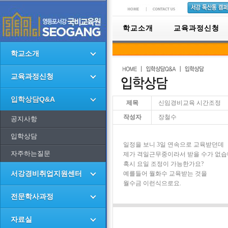
학교소개
교육과정신청
학교소개
교육과정신청
입학상담Q&A
제목
신임경비교육 시간조정
작성자
장철수
공지사항
입학상담
일정을 보니 3일 연속으로 교육받던데
자주하는질문
제가 격일근무중이라서 받을 수가 없습
혹시 요일 조정이 가능한가요?
서강경비취업지원센터
예를들어 월화수 교육받는 것을
월수금 이런식으로요.
전문학사과정
자료실