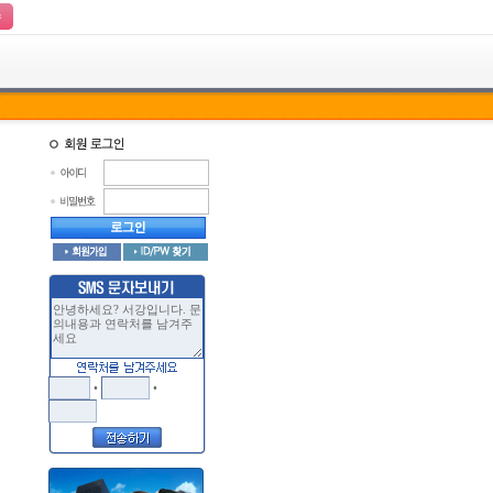
수
•
•