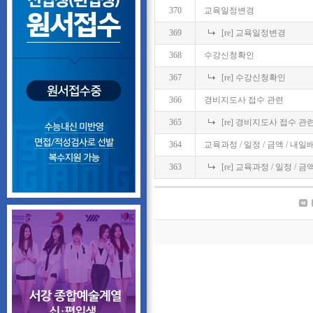
370
교육일정변경
369
[re] 교육일정변경
368
수강신청확인
367
[re] 수강신청확인
366
경비지도사 접수 관련
365
[re] 경비지도사 접수 관
364
교육과정 / 일정 / 금액 / 내
363
[re] 교육과정 / 일정 / 