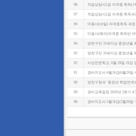
98
직업상담사2급 자격증 취득(1
97
직업상담사2급 자격증 취득과정
96
미용사(네일) 자격증취득 과정
95
미용사(헤어)자격증 취득반 1
94
양천구민 35세이상 중장년을 위한 
93
양천구민 35세이상 중장년을 위
92
서강전문학교, 6월 29일 개강
91
경비지도사 6월개강(6월29일~
90
양천구청과 ‘중장년 취업연계
89
경비교육일정 2020년 2분기 4,5
88
경비지도사 5월개강(5월20일~