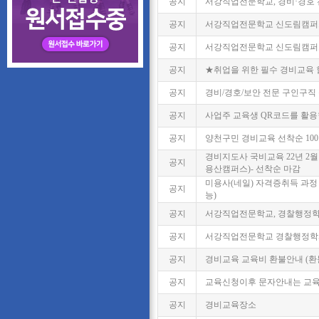
공지
서강직업전문학교, 경비·경호 
공지
서강직업전문학교 신도림캠퍼스
공지
서강직업전문학교 신도림캠퍼스,
공지
★취업을 위한 필수 경비교육 
공지
경비/경호/보안 전문 구인구직
공지
사업주 교육생 QR코드를 활용한 
공지
양천구민 경비교육 선착순 100
경비지도사 국비교육 22년 2월 
공지
용산캠퍼스)- 선착순 마감
미용사(네일) 자격증취득 과정 2
공지
능)
공지
서강직업전문학교, 경찰행정학과
공지
서강직업전문학교 경찰행정학과
공지
경비교육 교육비 환불안내 (환
공지
교육신청이후 문자안내는 교육
공지
경비교육장소