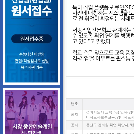
특히 취업 플랫폼 씨큐인(SE
사전에 매칭하는 시스템을 도입
료 전 취업이 확정되는 사례
서강직업전문학교 관계자는 “
수 있도록 취업 연계를 병행
고 있다”고 말했다.
학교 측은 앞으로도 교육 품질
격–취업’을 아우르는 원스톱 
번호
경비지도사 교육과정 안내(경
공지
비지도사보수교육, 경비지도
공지
용산구 경비원 취업 희망자, 9월