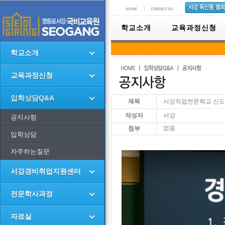
학교소개
교육과정신청
학교소개
교육과정신청
입학상담Q&A
제목
서강직업전문학교 신도림
작성자
서강
공지사항
없음
첨부
입학상담
자주하는질문
서강경비취업지원센터
전문학사과정
자료실