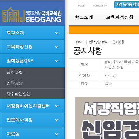
학교소개
교육과정신청
학교소개
교육과정신청
입학상담Q&A
경비지도사 국비교육 2
제목
선착순 마감
공지사항
작성자
서강mj
입학상담
없음
첨부
자주하는질문
서강경비취업지원센터
전문학사과정
자료실