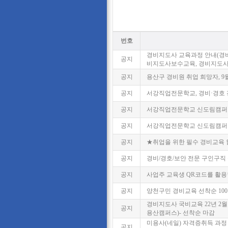
번호
경비지도사 교육과정 안내(경
공지
비지도사보수교육, 경비지도
공지
용산구 경비원 취업 희망자, 9월
공지
서강직업전문학교, 경비·경호 
공지
서강직업전문학교 신도림캠퍼스
공지
서강직업전문학교 신도림캠퍼스,
공지
★취업을 위한 필수 경비교육 
공지
경비/경호/보안 전문 구인구직
공지
사업주 교육생 QR코드를 활용한 
공지
양천구민 경비교육 선착순 100
경비지도사 국비교육 22년 2월 
공지
용산캠퍼스)- 선착순 마감
미용사(네일) 자격증취득 과정 2
공지