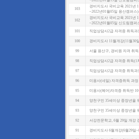
~2022년01월15일 신도림캠퍼
경비지도사 국비교육 2021년 1
103
~2022년01월05일 용산캠퍼스
경비지도사 국비교육 2021년 1
102
~2022년01월05일 신도림캠퍼
101
직업상담사2급 자격증 취득과정
100
경비지도사 11월개강(11월30
99
서울 용산구, 경비원 자격 취
98
직업상담사2급 자격증 취득(1
97
직업상담사2급 자격증 취득과정
96
미용사(네일) 자격증취득 과정
95
미용사(헤어)자격증 취득반 1
94
양천구민 35세이상 중장년을 위한 
93
양천구민 35세이상 중장년을 위
92
서강전문학교, 6월 29일 개강
91
경비지도사 6월개강(6월29일~