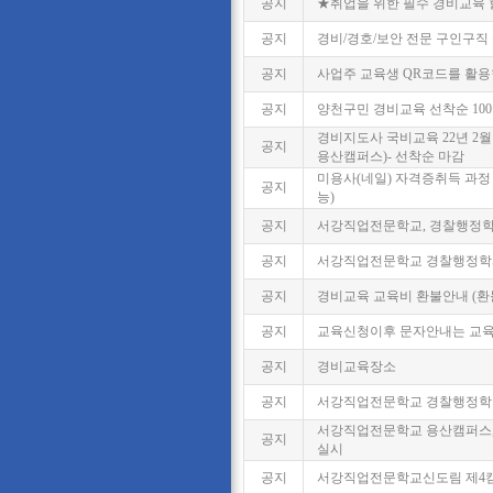
공지
★취업을 위한 필수 경비교육 
공지
경비/경호/보안 전문 구인구직
공지
사업주 교육생 QR코드를 활용한 
공지
양천구민 경비교육 선착순 100
경비지도사 국비교육 22년 2월 
공지
용산캠퍼스)- 선착순 마감
미용사(네일) 자격증취득 과정 2
공지
능)
공지
서강직업전문학교, 경찰행정학과
공지
서강직업전문학교 경찰행정학과
공지
경비교육 교육비 환불안내 (환
공지
교육신청이후 문자안내는 교육
공지
경비교육장소
공지
서강직업전문학교 경찰행정학·
서강직업전문학교 용산캠퍼스
공지
실시
공지
서강직업전문학교신도림 제4