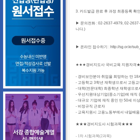
3. 카드발급 완료 후 과정 최종등록 
▶ 문의전화 : 02-2637-4979, 02-2637
니다.)
▶ 온라인 접수하기 : http://sg.or.kr/sub
★★★경비지도사 국비교육 지원자격
- 경비보안분야 취업을 희망하는 만 18
-
고등학교 3학년 재학생으로서 고등교
-
대학(전문대학) 최종학년 재학생으로서 
-
우선지원대상기업(중소기업)에 재직 
-
대규모 기업에 재직 중인 만 50세 이
-
비정규직 근로자
-
교육지원시 고용노동부에서 내일배움카드
★★★경비지도사 시험과목★★★
- 1차 시험과목(2과묵)