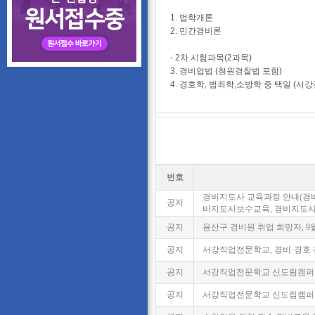
1. 법학개론
2. 민간경비론
- 2차 시험과목(2과목)
3. 경비업법 (청원경찰법 포함)
4.
경호학, 범죄학,소방학 중 택일 (서
번호
경비지도사 교육과정 안내(경
공지
비지도사보수교육, 경비지도
공지
용산구 경비원 취업 희망자, 9월
공지
서강직업전문학교, 경비·경호 
공지
서강직업전문학교 신도림캠퍼스
공지
서강직업전문학교 신도림캠퍼스,