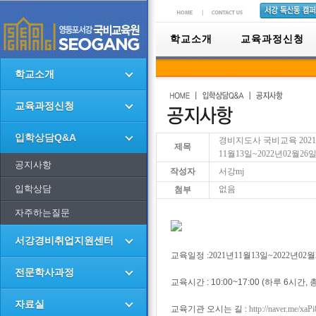
학교소개
교육과정신청
학교소개
교육과정신청
입학상담Q&A
경비지도사 국비교육 2021
제목
11월13일~2022년02월2
공지사항
작성자
서강mj
입학상담
없음
첨부
자주하는질문
서강경비취업지원센터
교육일정 :2021년11월13일~2022년02월2
전문학사과정
교육시간 : 10:00~17:00 (하루 6시간, 총
자료실
교육기관 오시는 길 :
http://naver.me/xaP