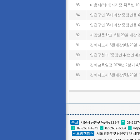
95
미용사(헤어)자격증 취득반 1
94
양천구민 35세이상 중장년을 위한 
93
양천구민 35세이상 중장년을 위
92
서강전문학교, 6월 29일 개강
91
경비지도사 6월개강(6월29일~
90
양천구청과 ‘중장년 취업연계
89
경비교육일정 2020년 2분기 4,5
88
경비지도사 5월개강(5월20일~
본교
서울시 금천구 독산동 335-7
T
02-2637
T
02-2637-4979
F
02-2637-6084
E
ydp
신도림캠퍼스
서울 영등포구 경인로 725 